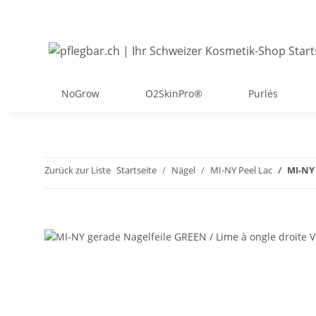
NoGrow
O2SkinPro®
Purlés
Zurück zur Liste
Startseite
Nägel
MI-NY Peel Lac
MI-NY 