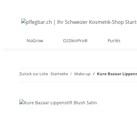
NoGrow
O2SkinPro®
Purlés
Zurück zur Liste
Startseite
Make-up
Kure Bazaar Lippens