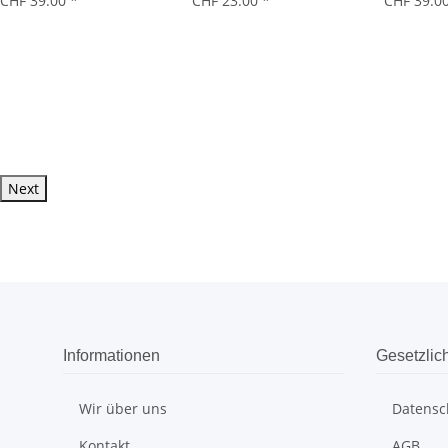
CHF 39.00
*
CHF 23.00
*
CHF 39.0
Next
Informationen
Gesetzlic
Wir über uns
Datensc
Kontakt
AGB