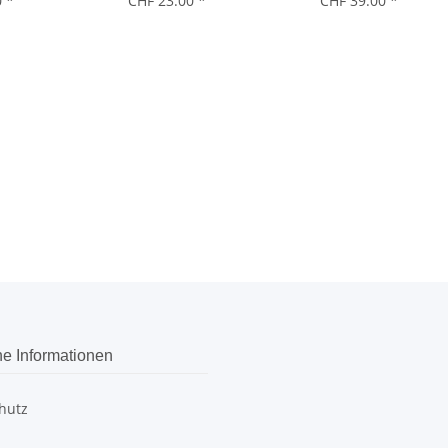
0
*
CHF 23.00
*
CHF 39.00
*
he Informationen
hutz