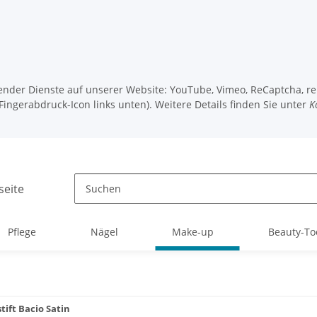
gender Dienste auf unserer Website: YouTube, Vimeo, ReCaptcha, rel
Fingerabdruck-Icon links unten). Weitere Details finden Sie unter
K
Pflege
Nägel
Make-up
Beauty-To
tift Bacio Satin