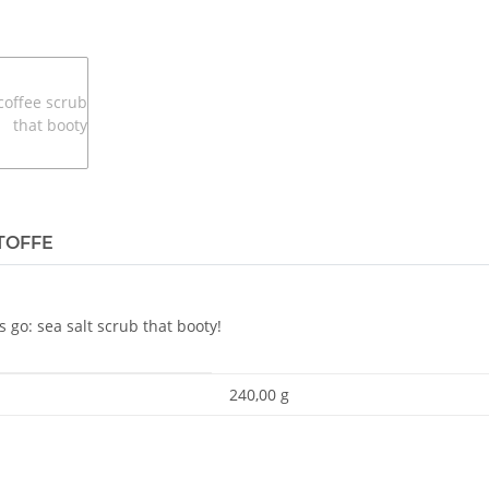
TOFFE
go: sea salt scrub that booty!
240,00 g