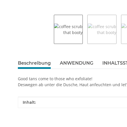
weitere Registerkarten anzeigen
Beschreibung
ANWENDUNG
INHALTSS
Good tans come to those who exfoliate!
Deswegen ab unter die Dusche, Haut anfeuchten und let’s 
Produkteigenschaft
Wert
Inhalt: