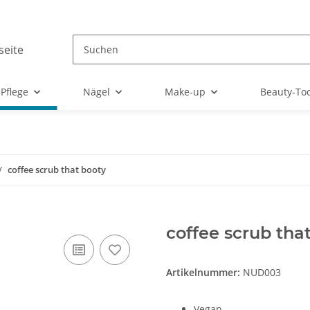
Pflege
Nägel
Make-up
Beauty-Too
coffee scrub that booty
coffee scrub tha
Artikelnummer:
NUD003
Vegan