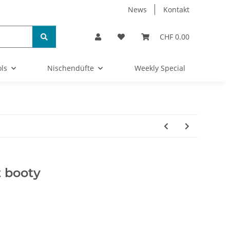
News
Kontakt
CHF 0.00
ls
Nischendüfte
Weekly Special
t booty