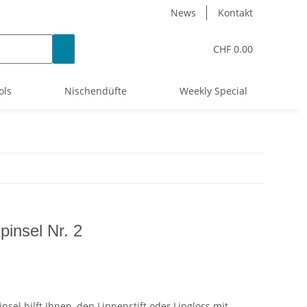
News
Kontakt
CHF 0.00
ols
Nischendüfte
Weekly Special
insel Nr. 2
el hilft Ihnen, den Lippenstift oder Lipgloss mit