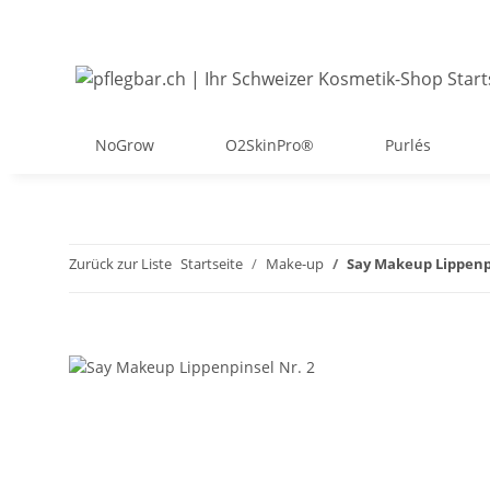
NoGrow
O2SkinPro®
Purlés
Zurück zur Liste
Startseite
Make-up
Say Makeup Lippenpi