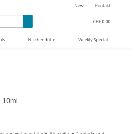
News
Kontakt
CHF 0.00
ols
Nischendüfte
Weekly Special
e 10ml
el und verlängert die Haftbarkeit des Farblacks und