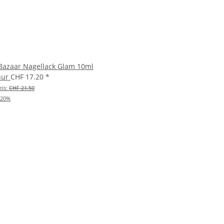
Bazaar Nagellack Glam 10ml
 nur
CHF 17.20
*
eis:
CHF 21.50
20%