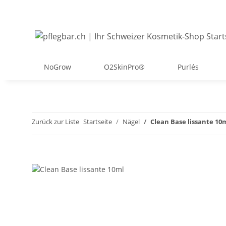
NoGrow
O2SkinPro®
Purlés
Zurück zur Liste
Startseite
Nägel
Clean Base lissante 10