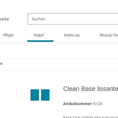
Pflege
Nägel
Make-up
Beauty-To
ml
Clean Base lissant
Artikelnummer:
K129
Base Coat glättet den Naturnag