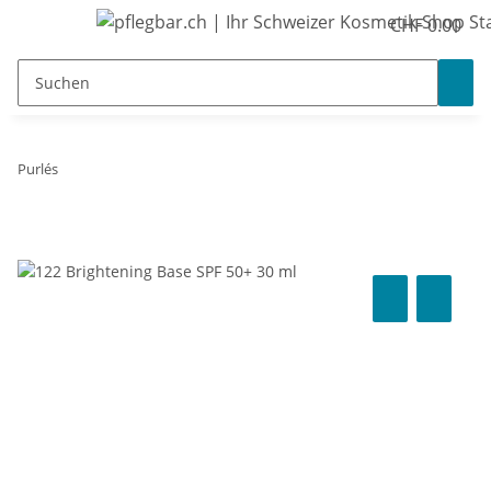
CHF 0.00
Purlés