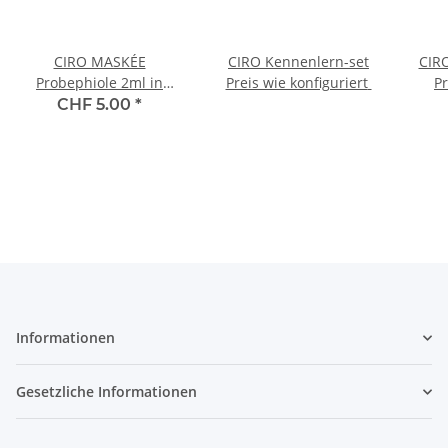
CIRO MASKÉE
CIRO Kennenlern-set
CIR
Probephiole 2ml in
Preis wie konfiguriert
P
Schiebeschachtel
S
CHF 5.00
*
Informationen
Gesetzliche Informationen